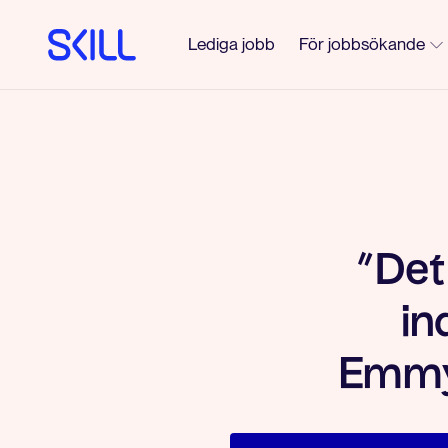
Lediga jobb
För jobbsökande
”Det
in
Emmy 