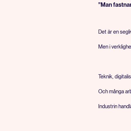
”Man fastnar
Det är en segl
Men i verklighe
Teknik, digital
Och många arbet
Industrin handl