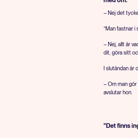
– Nej det tycke
”Man fastnar i 
– Nej, allt är 
dit, göra sitt 
I slutändan är 
– Om man gör e
avslutar hon.
”Det finns i