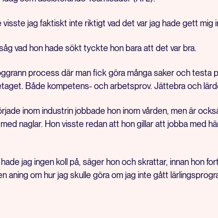
 visste jag faktiskt inte riktigt vad det var jag hade gett mig 
såg vad hon hade sökt tyckte hon bara att det var bra.
oggrann process där man fick göra många saker och testa 
etaget. Både kompetens- och arbetsprov. Jättebra och lärdo
jade inom industrin jobbade hon inom vården, men är också 
 med naglar. Hon visste redan att hon gillar att jobba med 
ade jag ingen koll på, säger hon och skrattar, innan hon for
en aning om hur jag skulle göra om jag inte gått lärlingspro