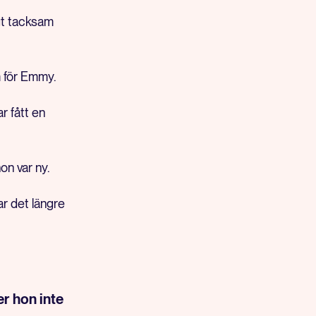
igt tacksam
m för Emmy.
ar fått en
on var ny.
ar det längre
er hon inte