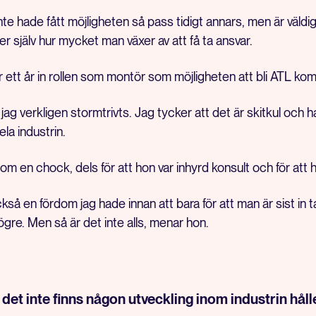
nte hade fått möjligheten så pass tidigt annars, men är väld
r själv hur mycket man växer av att få ta ansvar.
r ett år in rollen som montör som möjligheten att bli ATL ko
 jag verkligen stormtrivts. Jag tycker att det är skitkul och h
ela industrin.
m en chock, dels för att hon var inhyrd konsult och för att h
ckså en fördom jag hade innan att bara för att man är sist in t
 högre. Men så är det inte alls, menar hon.
 det inte finns någon utveckling inom industrin håll