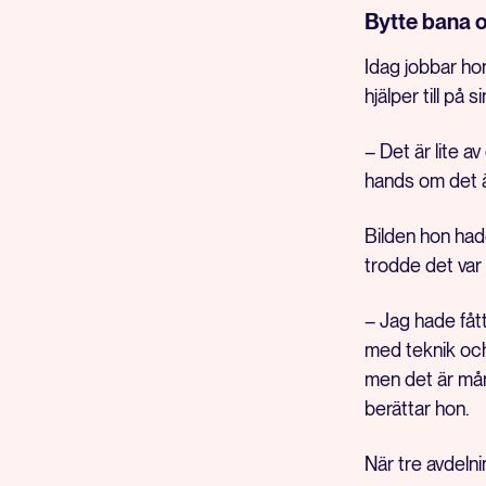
Bytte bana o
Idag jobbar ho
hjälper till på s
– Det är lite a
hands om det 
Bilden hon hade
trodde det var 
– Jag hade fåt
med teknik och
men det är mång
berättar hon.
När tre avdelni