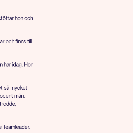
stöttar hon och
r och finns till
on har idag. Hon
det så mycket
procent män,
 trodde,
de Teamleader.