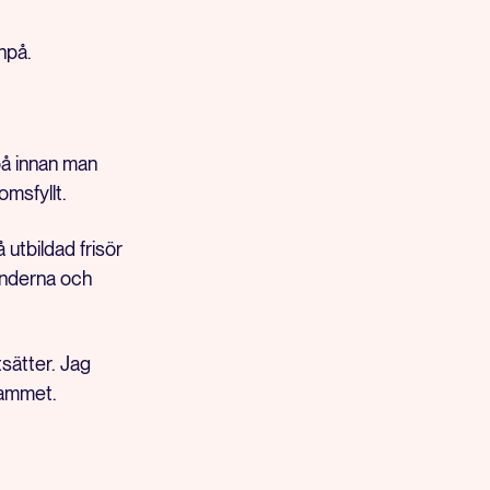
inpå.
på innan man
msfyllt.
utbildad frisör
händerna och
tsätter. Jag
grammet.