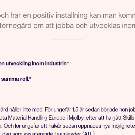
 och har en positiv inställning kan man ko
ernegård om att jobba och utvecklas inom 
en utveckling inom industrin”
 samma roll.”
d håller inte med. För ungefär 1,5 år sedan började hon j
a Material Handling Europe i Mjölby, efter att ha gått Skills
m. Och för ungefär ett halvår sedan öppnades nya möjlighete
 idag som assisterande Teamleader (ATL).