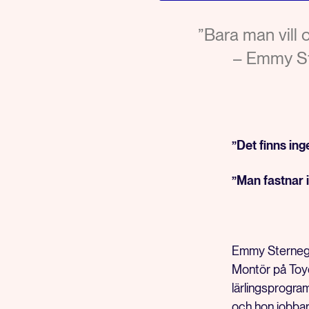
”Bara man vill
– Emmy St
”Det finns ing
”Man fastnar i
Emmy Sternegår
Montör på Toyot
lärlingsprogra
och hon jobbar