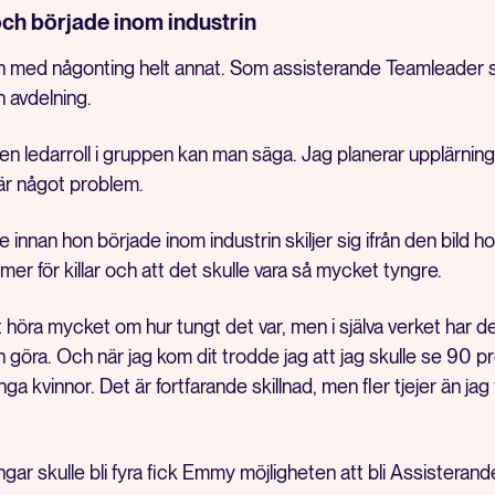
ch började inom industrin
n med någonting helt annat. Som assisterande Teamleader 
in avdelning.
v en ledarroll i gruppen kan man säga. Jag planerar upplärninga
är något problem.
 innan hon började inom industrin skiljer sig ifrån den bild h
mer för killar och att det skulle vara så mycket tyngre.
t höra mycket om hur tungt det var, men i själva verket har 
 göra. Och när jag kom dit trodde jag att jag skulle se 90 
a kvinnor. Det är fortfarande skillnad, men fler tjejer än jag
ngar skulle bli fyra fick Emmy möjligheten att bli Assisteran