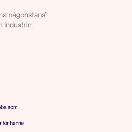
mma någonstans”
industrin.
obba som
r för henne