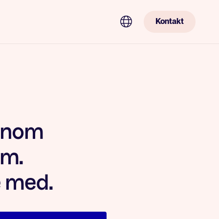
Kontakt
 inom
om.
e med.