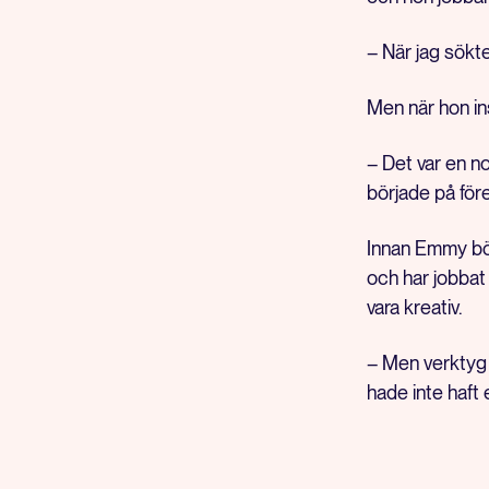
– När jag sökte
Men när hon in
– Det var en n
började på för
Innan Emmy bör
och har jobbat
vara kreativ.
– Men verktyg h
hade inte haft 