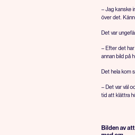
– Jag kanske i
över det. Känne
Det var ungefä
– Efter det har
annan bild på h
Det hela kom so
– Det var väl o
tid att klättra
Bilden av att
med om.