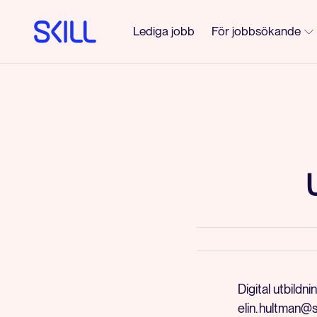
Lediga jobb
För jobbsökande
Digital utbildn
elin.hultman@sk