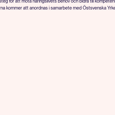
 steg för att möta näringslivets behov och bidra till kompeten
erna kommer att anordnas i samarbete med Östsvenska Yrk