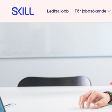
Lediga jobb
För jobbsökande