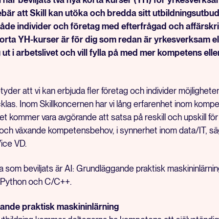
bär att Skill kan utöka och bredda sitt utbildningsutbu
åde individer och företag med efterfrågad och affärskri
rta YH-kurser är för dig som redan är yrkesverksam ell
ut i arbetslivet och vill fylla på med mer kompetens elle
der att vi kan erbjuda fler företag och individer möjligheten
klas. Inom Skillkoncernen har vi lång erfarenhet inom komp
det kommer vara avgörande att satsa på reskill och upskill för
 och växande kompetensbehov, i synnerhet inom data/IT, säg
ice VD.
a som beviljats är AI: Grundläggande praktisk maskininlärnin
 Python och C/C++.
ande praktisk maskininlärning