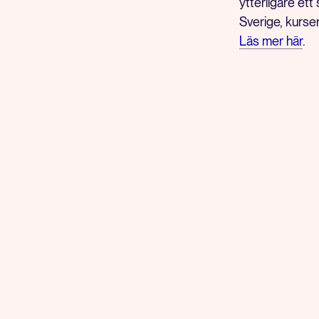
ytterligare ett
Sverige, kurs
Läs mer här
.