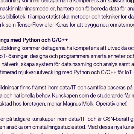
 utbildning kommer deltagarna ha kompetens att självständig
askininlärningsmodeller, hantera och förbereda data för a
s bibliotek, tillämpa statistiska metoder och tekniker för d
k som TensorFlow eller Keras för att bygga neuronnätsmod
Things med Python och C/C++
 utbildning kommer deltagarna ha kompetens att utveckla o
IoT-lösningar, designa och programmera smarta enheter oc
i nätverk, skapa system för datainsamling och analys samt
ptimerad mjukvaruutveckling med Python och C/C++ för IoT-a
bildningar finns främst inom data/IT och samtliga baseras på 
ala och nationella behov. Kunskapen som de studerande får 
aktad hos företagen, menar Magnus Mölk, Operativ chef.
er på tidigare kunskaper inom data/IT och är CSN-berätti
n ansöka om omställningsstudiestöd. Med dessa nya kurser