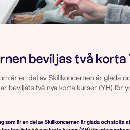
rnen beviljas två kort
om är en del av Skillkoncernen är glada oc
har beviljats två nya korta kurser (YH) för
ng som är en del av Skillkoncernen är glada och stolta a
i har beviljats två nya korta kurser (YH) för yrkesverks