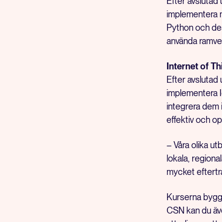
Efter avslutad
implementera m
Python och des
använda ramver
Internet of 
Efter avslutad
implementera 
integrera dem 
effektiv och o
– Våra olika ut
lokala, region
mycket eftertr
Kurserna bygg
CSN kan du äve