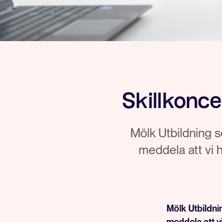
Skillkonce
Mölk Utbildning s
meddela att vi 
Mölk Utbildni
meddela att v