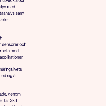
t utveckla och
nalys med
ataanalys samt
eller.
ch
h sensorer och
 arbeta med
pplikationer.
näringslivets
med sig är
gade, genom
 tar Skill