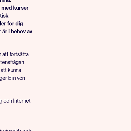
d med kurser
tisk
er för dig
r är i behov av
 att fortsätta
etensfrågan
 att kunna
er Elin von
g och Internet