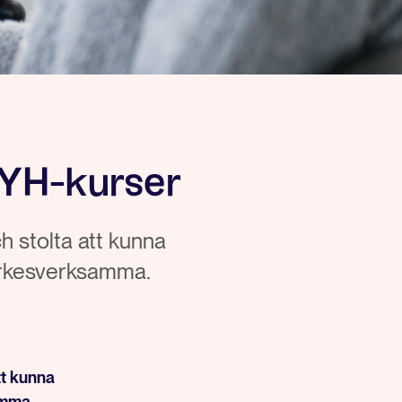
a YH-kurser
h stolta att kunna
 yrkesverksamma.
tt kunna
amma.